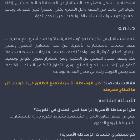
مماطلة؛ ولا يمكن فصل هذا الاستقرار عن الحماية الجنائية، حيث إن إلغاء
المواد التي كانت تبرر العنف داخل الأسرة يمثل انتصاراً كبيراً للعدالة، ويدفع
الجميع نحو سلوك المسالك القانونية بدلاً من اللجوء للقوة.
خاتمة
يتجه المستقبل في الكويت نحو "وساطة رقمية" وقضاء أسرع، مع مقترحات
لعقد جلسات الاستشارات الأسرية "عن بُعد" لتسهيل الحضور وتقليل
الإحراج؛ كما أن "دوائر اليوم الواحد" تهدف لحسم المنازعات البسيطة بسرعة،
مما يخفف العبء النفسي عن الجميع؛ ومع استمرار تطوير الكوادر الوطنية،
يُتوقع أن تزداد نسب نجاح الصلح الودي لتتجاوز 20% في السنوات القادمة،
مما يجعل الكويت رائدة في مجال العدالة الوقائية.
مقالات ذات صلة:
هل الوساطة الأسرية تمنع الطلاق في الكويت..كل
ما تحتاج معرفته
الأسئلة الشائعة
هل الوساطة الأسرية إلزامية قبل الطلاق في الكويت؟
نعم، في بعض دعاوى الأحوال الشخصية يشترط المرور بإدارة الاستشارات
الأسرية قبل رفع الدعوى.
كم تستغرق جلسات الوساطة الأسرية؟