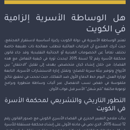
هل الوساطة الأسرية إلزامية
في الكويت
تعتبر الوساطة الأسرية في دولة الكويت ركيزة أساسية لاستقرار المجتمع،
حيث أدرك المشرع أن النزاعات العائلية تتطلب معالجة ذات طبيعة خاصة
تختلف تماماً عن الخصومات المدنية أو الجنائية التقليدية؛ وقد جاء قانون
محكمة الأسرة رقم 12 لسنة 2015 ليحدث ثورة في كيفية التعامل مع هذه
القضايا، من خلال إنشاء كيان متخصص يهدف إلى تقليل "الاحتقان" بين
الأزواج وتوفير بيئة سرية للصلح؛ وتمثل إدارة الاستشارات الأسرية، التابعة
لوزارة العدل، اليوم خط الدفاع الأول ضد التفكك، حيث نجحت في تحقيق نتائج
ملموسة في خفض نسب الانفصال عبر آليات وساطة متطورة وبرامج
توعوية مكثفة "تلم شمل" الأسر قبل فوات الأوان.
التطور التاريخي والتشريعي لمحكمة الأسرة
في الكويت
بدأت ملامح التغيير الجذري في القضاء الأسري الكويتي مع صدور القانون رقم
12 لسنة 2015، الذي نص في مادته الأولى على إنشاء محكمة مستقلة للأسرة