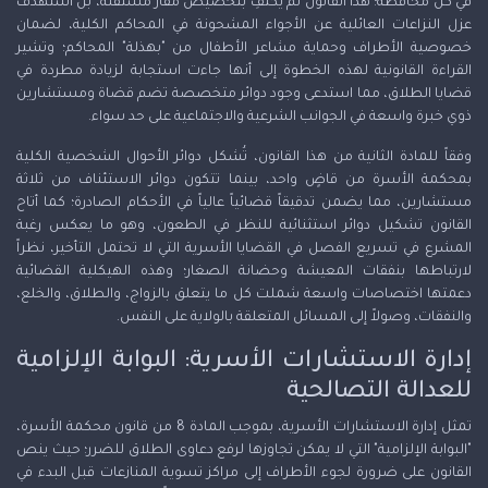
في كل محافظة؛ هذا القانون لم يكتفِ بتخصيص مقار مستقلة، بل استهدف
عزل النزاعات العائلية عن الأجواء المشحونة في المحاكم الكلية، لضمان
خصوصية الأطراف وحماية مشاعر الأطفال من "بهذلة" المحاكم؛ وتشير
القراءة القانونية لهذه الخطوة إلى أنها جاءت استجابة لزيادة مطردة في
قضايا الطلاق، مما استدعى وجود دوائر متخصصة تضم قضاة ومستشارين
ذوي خبرة واسعة في الجوانب الشرعية والاجتماعية على حد سواء.
وفقاً للمادة الثانية من هذا القانون، تُشكل دوائر الأحوال الشخصية الكلية
بمحكمة الأسرة من قاضٍ واحد، بينما تتكون دوائر الاستئناف من ثلاثة
مستشارين، مما يضمن تدقيقاً قضائياً عالياً في الأحكام الصادرة؛ كما أتاح
القانون تشكيل دوائر استثنائية للنظر في الطعون، وهو ما يعكس رغبة
المشرع في تسريع الفصل في القضايا الأسرية التي لا تحتمل التأخير، نظراً
لارتباطها بنفقات المعيشة وحضانة الصغار؛ وهذه الهيكلية القضائية
دعمتها اختصاصات واسعة شملت كل ما يتعلق بالزواج، والطلاق، والخلع،
والنفقات، وصولاً إلى المسائل المتعلقة بالولاية على النفس.
إدارة الاستشارات الأسرية: البوابة الإلزامية
للعدالة التصالحية
تمثل إدارة الاستشارات الأسرية، بموجب المادة 8 من قانون محكمة الأسرة،
"البوابة الإلزامية" التي لا يمكن تجاوزها لرفع دعاوى الطلاق للضرر؛ حيث ينص
القانون على ضرورة لجوء الأطراف إلى مراكز تسوية المنازعات قبل البدء في