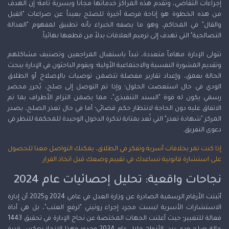
إجراءات التقاضي، وتقدم هذه المراكز خدماتها مجاناً وبسرية تامة؛ إن الهدف
من هذه الخطوة هو إتاحة فرصة أخيرة للصلح بعيداً عن صراعات "القيل
والقال" في المحاكم، وهو ما يصفه الخبراء بأنه تطبيق لمفهوم "العدالة
التصالحية" التي تهدف إلى ترميم العلاقات بدلاً من قطعها نهائياً.
تتولى الإدارة مهاماً متعددة، تبدأ باستقبال المراجعين وتصنيف مشاكلهم
وتقديم المشورة النفسية والاجتماعية الأولية؛ ويقوم الباحثون في الإدارة ببحث
الحالة بعمق، وإعداد تقارير مفصلة تتضمن توصيات بالإصلاح أو الطلاق
الودي في حال استعصت الحلول؛ وإذا تم التوصل إلى صلح، يُحرر محضر
رسمي يكون له قوة "السند التنفيذي"، مما يضمن التزام الأطراف بما تم
الاتفاق عليه دون الحاجة لانتظار حكم قضائي؛ أما في حال تعذر الصلح، يصدر
المركز "شهادة تعذر" التي تُعد بمثابة تذكرة الدخول الوحيدة للمحكمة للنظر في
دعوى التفريق.
إذا كنت تمر بخلافات أسرية وتفكر في الطلاق، يمكنك التواصل معنا للحصول
على استشارة قانونية تساعدك في تقييم وضعك قبل اتخاذ القرار.
نجاحات واقعية: تحليل إحصائيات عام 2024
أثبتت الأرقام الرسمية الصادرة عن وزارة العدل في عامي 2024 و2025 أن إدارة
الاستشارات الأسرية ليست مجرد إجراء روتيني "لرفع العتب"، بل هي أداة
فعالة للتغيير؛ حيث أعلنت الجهات المختصة عن نجاح الإدارة في تحقيق 1443