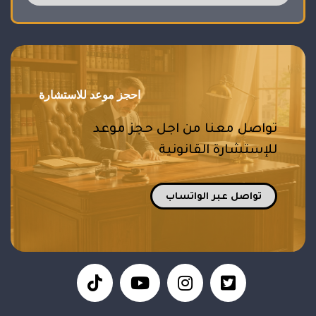
احجز موعد للاستشارة
تواصل معنا من اجل حجز موعد
للإستشارة القانونية
تواصل عبر الواتساب
tiktol
fa
fab
fa
fa-
fa-
fa-
youtube-
instagram
twitter-
play
square