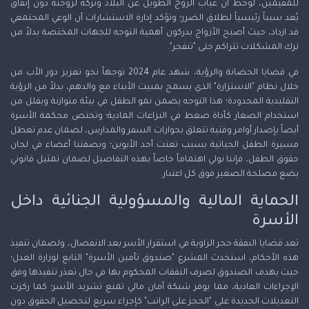
للمقيمين، لوحظ أن غياب الزوج الطويل عن البلاد وتركه لزوجته دون إنفاق
يُعد سبباً رئيسياً لطلاق الضرر؛ وتؤكد إدارة الاستشارات أن الوعي المجتمعي
قد ازداد، حيث أصبح الأزواج يدركون أهمية التوجه للجهات المختصة بدلاً من
ترك المشكلات تتراكم حتى "تنفجر".
في قضايا الحضانة والرؤية، شهد عام 2024 توجهاً نحو تعزيز دور الأب من
خلال نظام "الاستزارة" الذي يسمح بمبيت الأبناء مع والدهم، بدلاً من الرؤية
التقليدية المحدودة؛ هذا التوجه يضمن نمو الطفل في بيئة متوازنة ويقلل من
استخدام الصغار كأداة ضغط في النزاعات المادية؛ وتختص محكمة الأسرة
أيضاً بإصدار أوامر وقتية تتعلق بجوازات السفر والمدارس، لضمان عدم تعطل
مسيرة الطفل الحياتية بسبب تعنت أحد الأبوين؛ وبصفتنا أعضاء في لجان
حقوق الطفل، فإننا نولي اهتماماً خاصاً بهذه التفاصيل لضمان تمثيل قانوني
يضع مصلحة الصغير فوق كل اعتبار.
الحماية المالية والمسؤولية الجنائية داخل
الأسرة
تعد قضايا النفقة حجر الزاوية في استقرار الأسر بعد الانفصال، ولضمان تنفيذ
هذه الأحكام، استحدث المشرع "صندوق تأمين الأسرة" التابع لوزارة العدل؛
حيث يهدف الصندوق لصرف النفقات المحكوم بها في حال تعذر تنفيذها وفق
الإجراءات العادية، مما يوفر شبكة أمان مالي تمنع تشريد الأسر؛ كما ركزت
التعديلات الجديدة على "الحجز على الراتب" كإجراء سريع لتحصيل الحقوق دون