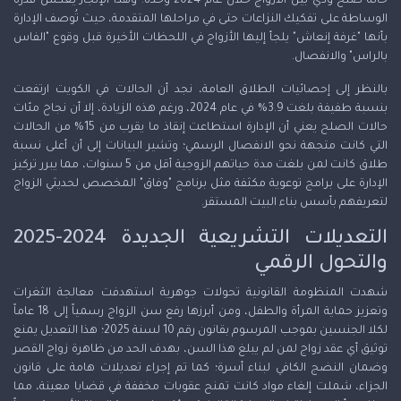
حالة صلح ودي بين الأزواج خلال عام 2024 وحده؛ وهذا الإنجاز يعكس قدرة
الوساطة على تفكيك النزاعات حتى في مراحلها المتقدمة، حيث تُوصف الإدارة
بأنها "غرفة إنعاش" يلجأ إليها الأزواج في اللحظات الأخيرة قبل وقوع "الفاس
بالراس" والانفصال.
بالنظر إلى إحصائيات الطلاق العامة، نجد أن الحالات في الكويت ارتفعت
بنسبة طفيفة بلغت 3.9% في عام 2024، ورغم هذه الزيادة، إلا أن نجاح مئات
حالات الصلح يعني أن الإدارة استطاعت إنقاذ ما يقرب من 15% من الحالات
التي كانت متجهة نحو الانفصال الرسمي؛ وتشير البيانات إلى أن أعلى نسبة
طلاق كانت لمن بلغت مدة حياتهم الزوجية أقل من 5 سنوات، مما يبرر تركيز
الإدارة على برامج توعوية مكثفة مثل برنامج "وفاق" المخصص لحديثي الزواج
لتعريفهم بأسس بناء البيت المستقر.
التعديلات التشريعية الجديدة 2024-2025
والتحول الرقمي
شهدت المنظومة القانونية تحولات جوهرية استهدفت معالجة الثغرات
وتعزيز حماية المرأة والطفل، ومن أبرزها رفع سن الزواج رسمياً إلى 18 عاماً
لكلا الجنسين بموجب المرسوم بقانون رقم 10 لسنة 2025؛ هذا التعديل يمنع
توثيق أي عقد زواج لمن لم يبلغ هذا السن، بهدف الحد من ظاهرة زواج القصر
وضمان النضج الكافي لبناء أسرة؛ كما تم إجراء تعديلات هامة على قانون
الجزاء، شملت إلغاء مواد كانت تمنح عقوبات مخففة في قضايا معينة، مما