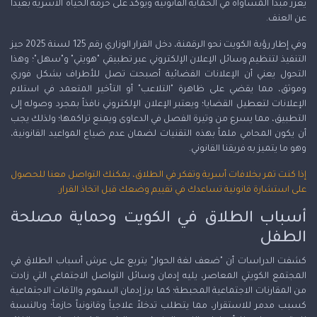
يعزز مبدأ المساواة في الحماية القانونية ويؤكد على حرمة الحياة الأسرية بعيداً
عن العنف.
وفي إطار رؤية الكويت نحو الرقمنة، دخل القرار الوزاري رقم 125 لسنة 2025 حيز
التنفيذ لتنظيم وسائل الإعلان الإلكتروني عبر تطبيقي "هويتي" و"سهل"؛ وهذا
التحول يعني أن الإعلانات القضائية أصبحت تصل للأطراف بشكل فوري
وموثق، مما يقضي على ظاهرة "التلاعب" أو التأخير المتعمد في استلام
الإعلانات لتعطيل القضايا؛ ويعتبر الإعلان الإلكتروني نافذاً بمجرد وصوله إلى
التطبيق، مما يسرع من وتيرة الفصل في الدعاوى ويمنع تراكمها؛ ولذلك يجب
أن يكون المحامي ملماً بهذه التقنيات لضمان عدم ضياع المواعيد القانونية،
وهو ما يتميز به فريقنا القانوني.
إذا كنت تمر بخلافات أسرية وتفكر في الطلاق، يمكنك التواصل معنا للحصول
على استشارة قانونية تساعدك في تقييم وضعك قبل اتخاذ القرار.
أسباب الطلاق في الكويت وحماية مصلحة
الطفل
كشفت الدراسات أن "ضعف لغة الحوار" يتربع على عرش أسباب الطلاق في
المجتمع الكويتي المعاصر، يليه إدمان وسائل التواصل الاجتماعي التي زادت
من المقارنات الاجتماعية المحبطة؛ كما برز إدمان السموم والآفات الاجتماعية
كسبب مدمر للاستقرار، مما يتطلب تدخلاً علاجياً وقانونياً حازماً؛ وبالنسبة