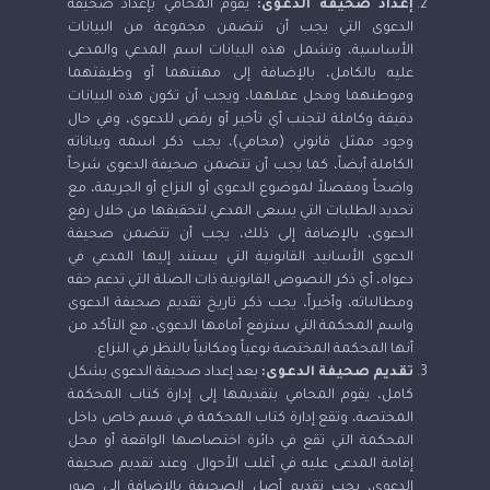
إعداد صحيفة الدعوى:
يقوم المحامي بإعداد صحيفة
الدعوى التي يجب أن تتضمن مجموعة من البيانات
الأساسية، وتشمل هذه البيانات اسم المدعي والمدعى
عليه بالكامل، بالإضافة إلى مهنتهما أو وظيفتهما
وموطنهما ومحل عملهما، ويجب أن تكون هذه البيانات
دقيقة وكاملة لتجنب أي تأخير أو رفض للدعوى، وفي حال
وجود ممثل قانوني (محامي)، يجب ذكر اسمه وبياناته
الكاملة أيضاً، كما يجب أن تتضمن صحيفة الدعوى شرحاً
واضحاً ومفصلاً لموضوع الدعوى أو النزاع أو الجريمة، مع
تحديد الطلبات التي يسعى المدعي لتحقيقها من خلال رفع
الدعوى، بالإضافة إلى ذلك، يجب أن تتضمن صحيفة
الدعوى الأسانيد القانونية التي يستند إليها المدعي في
دعواه، أي ذكر النصوص القانونية ذات الصلة التي تدعم حقه
ومطالباته، وأخيراً، يجب ذكر تاريخ تقديم صحيفة الدعوى
واسم المحكمة التي سترفع أمامها الدعوى، مع التأكد من
أنها المحكمة المختصة نوعياً ومكانياً بالنظر في النزاع.
تقديم صحيفة الدعوى:
بعد إعداد صحيفة الدعوى بشكل
كامل، يقوم المحامي بتقديمها إلى إدارة كتاب المحكمة
المختصة، وتقع إدارة كتاب المحكمة في قسم خاص داخل
المحكمة التي تقع في دائرة اختصاصها الواقعة أو محل
إقامة المدعى عليه في أغلب الأحوال. وعند تقديم صحيفة
الدعوى، يجب تقديم أصل الصحيفة بالإضافة إلى صور