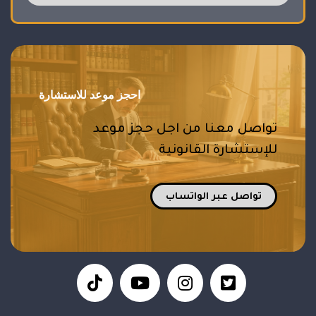
احجز موعد للاستشارة
تواصل معنا من اجل حجز موعد
للإستشارة القانونية
تواصل عبر الواتساب
tiktol
fa
fab
fa
fa-
fa-
fa-
youtube-
instagram
twitter-
play
square