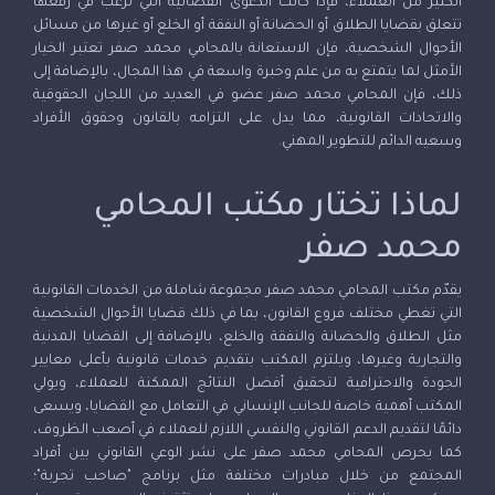
الكثير من العملاء، فإذا كانت الدعوى القضائية التي ترغب في رفعها
تتعلق بقضايا الطلاق أو الحضانة أو النفقة أو الخلع أو غيرها من مسائل
الأحوال الشخصية، فإن الاستعانة بالمحامي محمد صفر تعتبر الخيار
الأمثل لما يتمتع به من علم وخبرة واسعة في هذا المجال، بالإضافة إلى
ذلك، فإن المحامي محمد صفر عضو في العديد من اللجان الحقوقية
والاتحادات القانونية، مما يدل على التزامه بالقانون وحقوق الأفراد
وسعيه الدائم للتطوير المهني.
لماذا تختار مكتب المحامي
محمد صفر
يقدّم مكتب المحامي محمد صفر مجموعة شاملة من الخدمات القانونية
التي تغطي مختلف فروع القانون، بما في ذلك قضايا الأحوال الشخصية
مثل الطلاق والحضانة والنفقة والخلع، بالإضافة إلى القضايا المدنية
والتجارية وغيرها، ويلتزم المكتب بتقديم خدمات قانونية بأعلى معايير
الجودة والاحترافية لتحقيق أفضل النتائج الممكنة للعملاء، ويولي
المكتب أهمية خاصة للجانب الإنساني في التعامل مع القضايا، ويسعى
دائمًا لتقديم الدعم القانوني والنفسي اللازم للعملاء في أصعب الظروف،
كما يحرص المحامي محمد صفر على نشر الوعي القانوني بين أفراد
المجتمع من خلال مبادرات مختلفة مثل برنامج "صاحب تجربة"؛