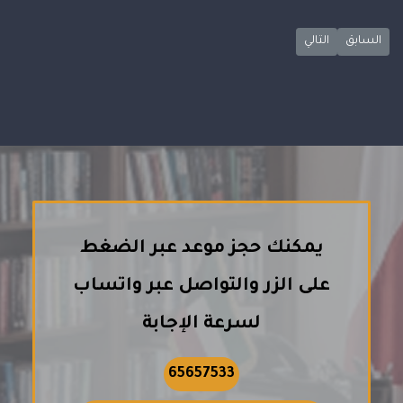
المقال التالي: التعويض عن الضرر في الزواج في القانون الكويتي
المقال السابق: كيف تختار أفضل محامي في الكويت لقضيتك.. دليلك الشامل
السابق
التالي
يمكنك حجز موعد عبر الضغط
على الزر والتواصل عبر واتساب
لسرعة الإجابة
65657533