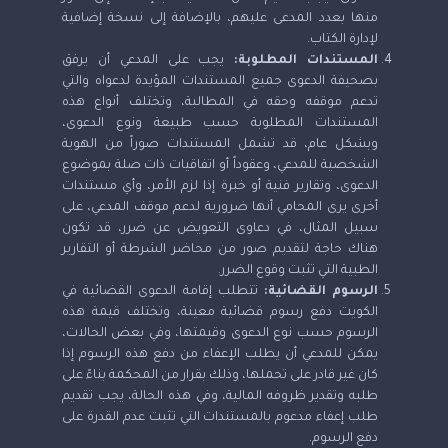
منها بعدد المدعى عليهم، بالإضافة إلى نسخة إضافية
لإدارة الكتاب.
المستندات المطلوبة:
يجب على المدعي أن يرفق
بصحيفة الدعوى جميع المستندات المؤيدة لدعواه والتي
تدعم موقفه وحقه في المطالبة، وتختلف أنواع هذه
المستندات المطلوبة حسب طبيعة ونوع الدعوى،
وبشكل عام، قد تشمل المستندات صوراً من الهوية
الشخصية للمدعي، وعقوداً أو اتفاقيات ذات صلة بموضوع
الدعوى، وتقارير فنية أو خبرة إذا لزم الأمر، وأي مستندات
أخرى يرى المحامي أنها ضرورية لدعم موقف المدعي، على
سبيل المثال، في دعاوى التعويض عن ضرر، قد تكون
هناك حاجة لتقديم صور من محاضر الشرطة أو التقارير
الطبية التي تثبت وقوع الضرر.
الرسوم القضائية:
تتطلب إقامة الدعوى القضائية في
الكويت دفع رسوم قضائية معينة، وتختلف قيمة هذه
الرسوم حسب نوع الدعوى وقيمتها، وفي بعض الحالات،
يمكن للمدعي أن يطلب الإعفاء من دفع هذه الرسوم إذا
كان غير قادر على تحملها، وذلك بقرار من المحكمة بناءً على
طلبه وتقدير ظروفه المالية، وفي هذه الحالة، يجب تقديم
طلب إعفاء مدعوم بالمستندات التي تثبت عدم القدرة على
دفع الرسوم.