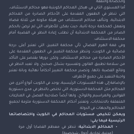
والحضانة والنفقة.
أما المستوى الثاني في هيكل المحاكم الكويتية فهو محاكم الاستئناف،
التي تنظر في الطعون المقدمة على الأحكام الصادرة من المحاكم
الابتدائية، وتتألف محاكم الاستئناف من هيئة مكونة من ثلاثة قضاة
وتعمل كمحكمة درجة ثانية، حيث يمكن للأطراف التي لم ترضَ بالحكم
الصادر من المحكمة الابتدائية أن تطلب إعادة النظر في القضية أمام
محكمة الاستئناف.
وفي قمة الهرم القضائي تأتي محكمة التمييز، التي تعتبر أعلى درجة
قضائية في الكويت، وتنظر محكمة التمييز في الطعون المقدمة على
الأحكام الصادرة من محاكم الاستئناف، ولكن دورها يقتصر على التأكد
من سلامة تطبيق القانون وتفسيره بشكل صحيح، ولا تعيد النظر في
وقائع القضية ذاتها، وتصدر محكمة التمييز أحكاماً نهائية وباتة تعتبر
واجبة التنفيذ على جميع الأطراف.
بالإضافة إلى هذه المستويات الرئيسية، يوجد في الكويت أنواع أخرى من
المحاكم مثل المحكمة الدستورية، التي تختص بالنظر في مدى دستورية
القوانين والمراسيم واللوائح، ولها أيضاً صلاحية الفصل في المنازعات
المتعلقة بالانتخابات، وتعتبر أحكام المحكمة الدستورية ملزمة لجميع
المحاكم والجهات في الدولة.
ويمكن تلخيص مستويات المحاكم في الكويت واختصاصاتها
الرئيسية فيما يلي
:
المحاكم الابتدائية:
تنظر في معظم القضايا أول مرة
(مدنية، تجارية، أحوال شخصية).