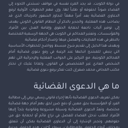
في دولة الكويت، قد يجد المرء نفسه في مواقف تستدعي اللجوء إلى
القضاء صوناً لحقوقه أو طلباً لها، وإن فهم الخطوات الأولية لرفع
الدعاوى القضائية يعد أمراً مهماً لتجاوز الشعور بالارتباك الذي قد
يصاحب هذه العملية، والجدير بالذكر أن النظام القانوني الكويتي يهدف
إلى توفير آليات ناجعة لحماية الحقوق وإقامة العدل بين الأفراد
والمؤسسات، وتعتبر المحاكم في الكويت هي الجهة الرسمية المختصة
بالنظر في هذه المنازعات والفصل فيها بإصدار أحكام قضائية.
ويهدف هذا الدليل إلى تقديم شرح مبسط وواضح للخطوات الأساسية
التي ينبغي للمبتدئ اتباعها عند الرغبة في رفع دعوى قضائية أمام
المحاكم الكويتية، مع التركيز على الجوانب العملية والإجرائية التي تهم
الشخص العادي غير المتخصص في القانون، ولماذا عليك ان تختار
مكتب المحامي محمد صفر إن كنت تفكر برفع دعوى قضائية.
ما هي الدعوى القضائية
يمكن تعريف الدعوى القضائية بأنها إجراء قانوني رسمي يرمي إلى مطالبة
الفرد أو المؤسسة بحق معين أو دفع ضرر لحق بهم أمام جهة قضائية
مختصة، وتعدّ الدعوى القضائية وسيلة مشروعة وقانونية يلجأ إليها
الأفراد لطلب تدخل القضاء للفصل في نزاع قائم أو لحماية حق من
حقوقهم، وتجدر الإشارة إلى أن الدعاوى القضائية يمكن أن تتعلق
بمختلف أنواع الحقوق والمطالبات، سواء أكانت هذه الحقوق مدنية