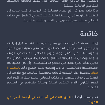
ويعكس هذا البرنامج حرص المحامي على تثقيف الجمهور وتبسيط
المفاهيم القانونية المعقدة.
فإذا كنت تفكر في رفع دعوى قضائية في الكويت أو كنت بحاجة إلى
استشارة قانونية في أي مسألة قانونية، فلا تتردد في التواصل مع مكتب
المحامي محمد صفر للحصول على الدعم والمشورة اللازمة.
خاتمة
إن الاستعانة بمحامٍ متخصص يعتبر خطوة حاسمة لتسهيل إجراءات
رفع الدعوى القضائية في المحاكم الكويتية وضمان حماية حقوق الأفراد
والمؤسسات على أكمل وجه، ويوفر المحامي المتخصص الوقت
والجهد ويضمن اتباع الإجراءات القانونية الصحيحة، ويجب التذكر أن هذا
الدليل يقدّم نظرة عامة على الخطوات الأساسية، وأن كل قضية لها
خصوصيتها وقد تتطلب إجراءات إضافية؛ لذلك، ينصح دائماً
باستشارة
محامٍ
للحصول على نصيحة قانونية مخصصة تتناسب مع ظروف كل
قضية على حدة، ويسعدنا في مكتب المحامي محمد صفر أن نقدم لكم
الدعم القانوني اللازم لتحقيق العدالة وحماية حقوقكم في المحاكم
الكويتية.
قد يهمك أيضاً
الطلاق القضائي أم الاتفاقي أيّهما أسرع في
الكويت